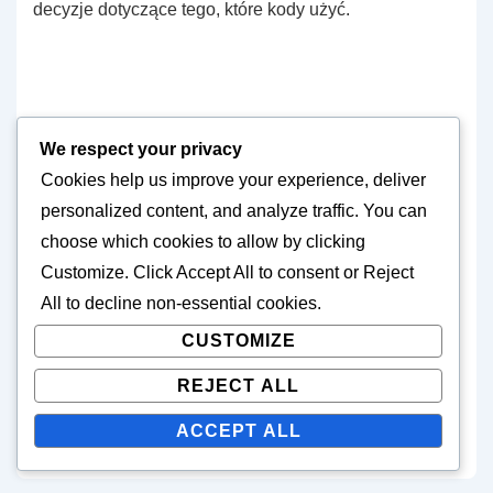
decyzje dotyczące tego, które kody użyć.
We respect your privacy
About
Orion Blake
Cookies help us improve your experience, deliver
personalized content, and analyze traffic. You can
Pasjonat gier i entuzjasta Star Treka, Orion Blake
choose which cookies to allow by clicking
zagłębia się w uniwersum Star Trek Fleet Command. Z
Customize
. Click
Accept All
to consent or
Reject
talentem do odkrywania ukrytych skarbów i
All
to decline non-essential cookies.
promocyjnych perełek, dzieli się wskazówkami i
CUSTOMIZE
trikami, aby pomóc innym graczom maksymalnie
wykorzystać swoje doświadczenia w grze. Gdy nie
REJECT ALL
eksploruje ostatniej granicy, Orion lubi obserwować
ACCEPT ALL
gwiazdy i pisać krótkie opowiadania science fiction.