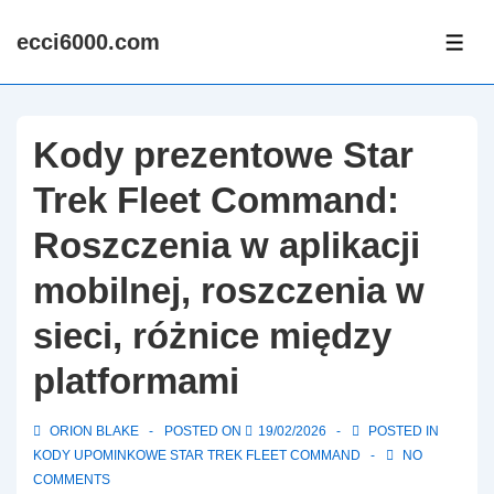
↓
ecci6000.com
Skip
ME
to
Main
Content
Kody prezentowe Star
Trek Fleet Command:
Roszczenia w aplikacji
mobilnej, roszczenia w
sieci, różnice między
platformami
ORION BLAKE
POSTED ON
19/02/2026
POSTED IN
KODY UPOMINKOWE STAR TREK FLEET COMMAND
NO
COMMENTS