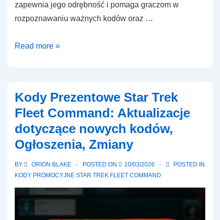
zapewnia jego odrębność i pomaga graczom w
rozpoznawaniu ważnych kodów oraz …
Kody
Read more »
prezentowe
Star
Trek
Kody Prezentowe Star Trek
Fleet
Fleet Command: Aktualizacje
Command:
dotyczące nowych kodów,
Typy
Ogłoszenia, Zmiany
kodów,
Unikalne
BY
ORION BLAKE
POSTED ON
10/03/2026
POSTED IN
identyfikatory,
KODY PROMOCYJNE STAR TREK FLEET COMMAND
Śledzenie