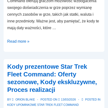
Command oferują graczom możliwość wzbogacenia
swojego doświadczenia w grze poprzez wymianę
cennych zasobów w grze, takich jak statki, waluta i
inne przedmioty. Ważne jest, aby pamiętać, że kody te
mają daty ważności, które …
Kody
Read more »
prezentowe
Star
Trek
Kody prezentowe Star Trek
Fleet
Fleet Command: Oferty
Command:
sezonowe, Kody ekskluzywne,
Aktywne
Proces realizacji
promocje,
Daty
BY
ORION BLAKE
POSTED ON
13/03/2026
POSTED IN
wygaśnięcia,
KODY UPOMINKOWE STAR TREK FLEET COMMAND