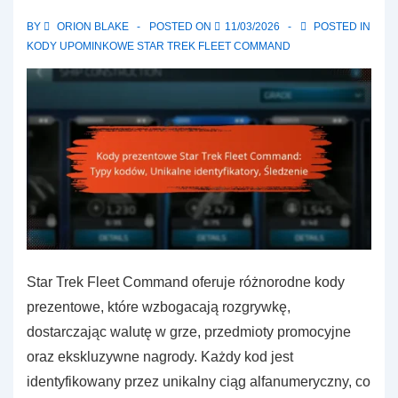
Command:
BY
ORION BLAKE
POSTED ON
11/03/2026
POSTED IN
Śledzenie
KODY UPOMINKOWE STAR TREK FLEET COMMAND
postępów,
Kamienie
milowe,
Osiągnięcia
Star Trek Fleet Command oferuje różnorodne kody
prezentowe, które wzbogacają rozgrywkę,
dostarczając walutę w grze, przedmioty promocyjne
oraz ekskluzywne nagrody. Każdy kod jest
identyfikowany przez unikalny ciąg alfanumeryczny, co