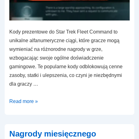
Kody prezentowe do Star Trek Fleet Command to
unikalne alfanumeryczne ciągi, które gracze mogą
wymieniać na różnorodne nagrody w grze,
wzbogacając swoje ogólne doświadczenie
gamingowe. Te popularne kody odblokowują cenne
zasoby, statki i ulepszenia, co czyni je niezbędnymi
dla graczy …
Kody
Read more »
prezentowe
Star
Trek
Nagrody miesięcznego
Fleet