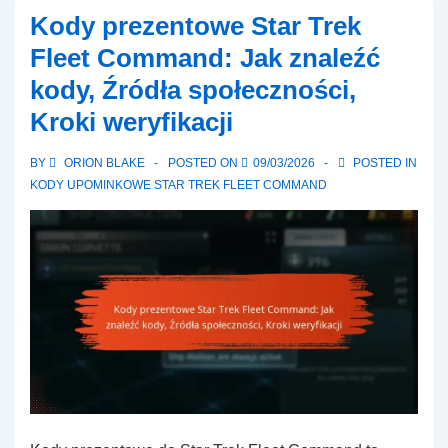
Trek
Kody prezentowe Star Trek
Fleet
Fleet Command: Jak znaleźć
Command:
kody, Źródła społeczności,
Aktualizacje
Kroki weryfikacji
dotyczące
nowych
BY
ORION BLAKE
POSTED ON
09/03/2026
POSTED IN
kodów,
KODY UPOMINKOWE STAR TREK FLEET COMMAND
Ogłoszenia,
Zmiany