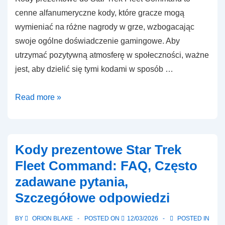
cenne alfanumeryczne kody, które gracze mogą
wymieniać na różne nagrody w grze, wzbogacając
swoje ogólne doświadczenie gamingowe. Aby
utrzymać pozytywną atmosferę w społeczności, ważne
jest, aby dzielić się tymi kodami w sposób …
Kody
Read more »
prezentowe
Star
Trek
Kody prezentowe Star Trek
Fleet
Fleet Command: FAQ, Często
Command:
zadawane pytania,
Dzielenie
Szczegółowe odpowiedzi
się
kodami,
BY
ORION BLAKE
POSTED ON
12/03/2026
POSTED IN
Etyka