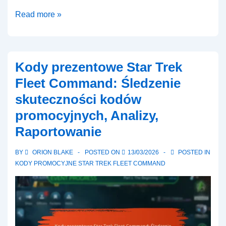
Kody
Read more »
prezentowe
Star
Trek
Kody prezentowe Star Trek
Fleet
Fleet Command: Śledzenie
Command:
skuteczności kodów
Oferty
promocyjnych, Analizy,
sezonowe,
Kody
Raportowanie
ekskluzywne,
BY
ORION BLAKE
POSTED ON
13/03/2026
POSTED IN
Proces
KODY PROMOCYJNE STAR TREK FLEET COMMAND
realizacji