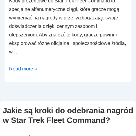
Kody prezentowe do Star Trek Fleet Command to
specjalne alfanumeryczne ciągi, które gracze mogą
wymieniać na nagrody w grze, wzbogacając swoje
doświadczenia dzięki cennym zasobom i
ulepszeniom. Aby znaleźć te kody, gracze powinni
eksplorować różne oficjalne i społecznościowe źródła,
w …
Kody
Read more »
prezentowe
Star
Trek
Fleet
Jakie są kroki do odebrania nagród
Command:
w Star Trek Fleet Command?
Jak
znaleźć