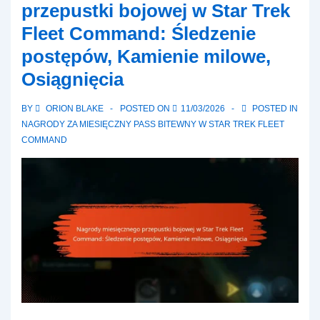
przepustki bojowej w Star Trek
Command:
Fleet Command: Śledzenie
Historie
postępów, Kamienie milowe,
sukcesu,
Popularne
Osiągnięcia
kody,
BY
ORION BLAKE
POSTED ON
11/03/2026
POSTED IN
Wyróżnienia
NAGRODY ZA MIESIĘCZNY PASS BITEWNY W STAR TREK FLEET
użytkowników
COMMAND