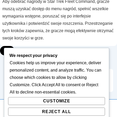
kody,
Aby odebrać nagrody w Star Trek Fleet Command, gracze
Źródła
muszą uzyskać dostęp do menu nagród, spełnić wszelkie
społeczności,
wymagania wstępne, poruszać się po interfejsie
Kroki
użytkownika i potwierdzić swoje roszczenia. Przestrzeganie
weryfikacji
tych kroków zapewnia, że gracze mogą efektywnie otrzymać
swoje korzyści w grze.
▾
We respect your privacy
Cookies help us improve your experience, deliver
personalized content, and analyze traffic. You can
choose which cookies to allow by clicking
Posts
1
2
3
…
5
Next
Customize
. Click
Accept All
to consent or
Reject
pagination
All
to decline non-essential cookies.
CUSTOMIZE
REJECT ALL
Copyright © 2026
ecci6000.com
| Powered by
Responsive