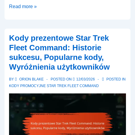
Kody
Read more »
prezentowe
Star
Trek
Kody prezentowe Star Trek
Fleet
Fleet Command: Historie
Command:
sukcesu, Popularne kody,
FAQ,
Wyróżnienia użytkowników
Często
zadawane
BY
ORION BLAKE
POSTED ON
12/03/2026
POSTED IN
pytania,
KODY PROMOCYJNE STAR TREK FLEET COMMAND
Szczegółowe
odpowiedzi