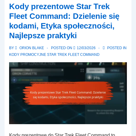
Kody prezentowe Star Trek
Fleet
Fleet Command: Dzielenie się
Command:
kodami, Etyka społeczności,
Śledzenie
Najlepsze praktyki
skuteczności
kodów
BY
ORION BLAKE
POSTED ON
12/03/2026
POSTED IN
promocyjnych,
KODY PROMOCYJNE STAR TREK FLEET COMMAND
Analizy,
Raportowanie
Kody prezentowe do Star Trek Fleet Command to