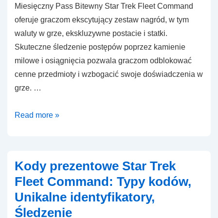
Miesięczny Pass Bitewny Star Trek Fleet Command
oferuje graczom ekscytujący zestaw nagród, w tym
waluty w grze, ekskluzywne postacie i statki.
Skuteczne śledzenie postępów poprzez kamienie
milowe i osiągnięcia pozwala graczom odblokować
cenne przedmioty i wzbogacić swoje doświadczenia w
grze. …
Nagrody
Read more »
miesięcznego
przepustki
bojowej
Kody prezentowe Star Trek
w
Fleet Command: Typy kodów,
Star
Unikalne identyfikatory,
Trek
Śledzenie
Fleet