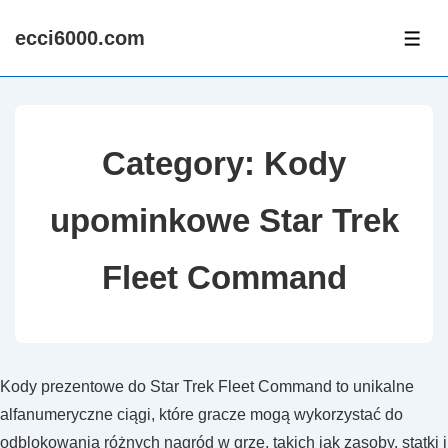
↓
ecci6000.com
Skip
ME
to
Main
Content
Category:
Kody
upominkowe Star Trek
Fleet Command
Kody prezentowe do Star Trek Fleet Command to unikalne
alfanumeryczne ciągi, które gracze mogą wykorzystać do
odblokowania różnych nagród w grze, takich jak zasoby, statki i