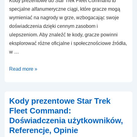
Kody prezentowe do Star Trek Fleet Command to
specjalne alfanumeryczne ciągi, które gracze mogą
wymieniać na nagrody w grze, wzbogacając swoje
doświadczenia dzięki cennym zasobom i
ulepszeniom. Aby znaleźć te kody, gracze powinni
eksplorować różne oficjalne i społecznościowe źródła,
w …
Kody
Read more »
prezentowe
Star
Trek
Kody prezentowe Star Trek
Fleet
Fleet Command:
Command:
Doświadczenia użytkowników,
Jak
Referencje, Opinie
znaleźć