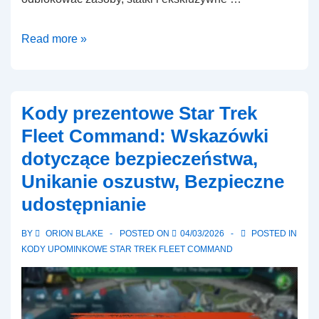
Kody
Read more »
prezentowe
Star
Trek
Kody prezentowe Star Trek
Fleet
Fleet Command: Wskazówki
Command:
dotyczące bezpieczeństwa,
Doświadczenia
Unikanie oszustw, Bezpieczne
użytkowników,
Referencje,
udostępnianie
Opinie
BY
ORION BLAKE
POSTED ON
04/03/2026
POSTED IN
KODY UPOMINKOWE STAR TREK FLEET COMMAND