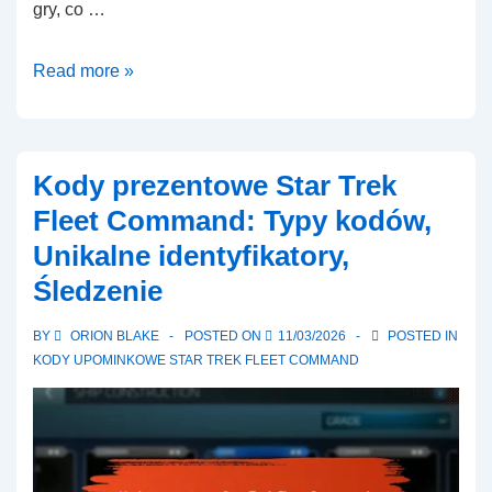
gry, co …
Kody
Read more »
prezentowe
Star
Trek
Kody prezentowe Star Trek
Fleet
Fleet Command: Typy kodów,
Command:
Unikalne identyfikatory,
FAQ,
Śledzenie
Często
zadawane
BY
ORION BLAKE
POSTED ON
11/03/2026
POSTED IN
pytania,
KODY UPOMINKOWE STAR TREK FLEET COMMAND
Szczegółowe
odpowiedzi