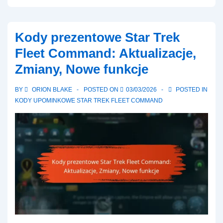
Star
Trek
Kody prezentowe Star Trek
Fleet
Fleet Command: Aktualizacje,
Command:
Zmiany, Nowe funkcje
Wskazówki
dotyczące
BY
ORION BLAKE
POSTED ON
03/03/2026
POSTED IN
bezpieczeństwa,
KODY UPOMINKOWE STAR TREK FLEET COMMAND
Unikanie
oszustw,
Bezpieczne
udostępnianie