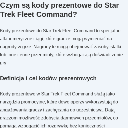
Czym są kody prezentowe do Star
Trek
Fleet
Trek Fleet Command?
Command:
Odbieranie
Kody prezentowe do Star Trek Fleet Command to specjalne
na
alfanumeryczne ciągi, które gracze mogą wymieniać na
różnych
nagrody w grze. Nagrody te mogą obejmować zasoby, statki
urządzeniach,
lub inne cenne przedmioty, które wzbogacają doświadczenie
Kompatybilność,
gry.
Wydajność
Definicja i cel kodów prezentowych
Kody prezentowe w Star Trek Fleet Command służą jako
narzędzia promocyjne, które deweloperzy wykorzystują do
angażowania graczy i zachęcania do uczestnictwa. Dają
graczom możliwość zdobycia darmowych przedmiotów, co
pomaga wzbogacić ich rozgrywkę bez konieczności