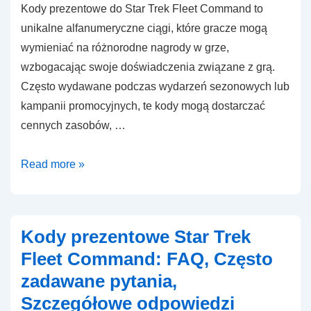
Kody prezentowe do Star Trek Fleet Command to
unikalne alfanumeryczne ciągi, które gracze mogą
wymieniać na różnorodne nagrody w grze,
wzbogacając swoje doświadczenia związane z grą.
Często wydawane podczas wydarzeń sezonowych lub
kampanii promocyjnych, te kody mogą dostarczać
cennych zasobów, …
Kody
Read more »
prezentowe
Star
Trek
Kody prezentowe Star Trek
Fleet
Fleet Command: FAQ, Często
Command:
zadawane pytania,
Oferty
Szczegółowe odpowiedzi
sezonowe,