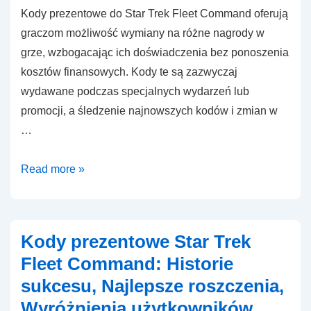
Kody prezentowe do Star Trek Fleet Command oferują
graczom możliwość wymiany na różne nagrody w
grze, wzbogacając ich doświadczenia bez ponoszenia
kosztów finansowych. Kody te są zazwyczaj
wydawane podczas specjalnych wydarzeń lub
promocji, a śledzenie najnowszych kodów i zmian w
…
Kody
Read more »
prezentowe
Star
Trek
Kody prezentowe Star Trek
Fleet
Fleet Command: Historie
Command:
sukcesu, Najlepsze roszczenia,
Aktualizacje,
Wyróżnienia użytkowników
Zmiany,