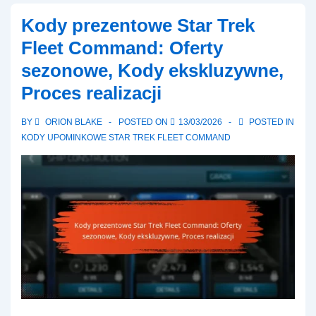
Trek
Kody prezentowe Star Trek
Fleet
Fleet Command: Oferty
Command:
sezonowe, Kody ekskluzywne,
Aktywne
Proces realizacji
promocje,
Daty
BY
ORION BLAKE
POSTED ON
13/03/2026
POSTED IN
wygaśnięcia,
KODY UPOMINKOWE STAR TREK FLEET COMMAND
Metody
odbioru