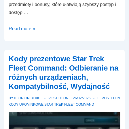
przedmioty i bonusy, które ułatwiają szybszy postęp i
dostęp …
Kody
Read more »
prezentowe
Star
Trek
Kody prezentowe Star Trek
Fleet
Fleet Command: Odbieranie na
Command:
różnych urządzeniach,
Historie
Kompatybilność, Wydajność
sukcesu,
Najlepsze
BY
ORION BLAKE
POSTED ON
26/02/2026
POSTED IN
roszczenia,
KODY UPOMINKOWE STAR TREK FLEET COMMAND
Wyróżnienia
użytkowników