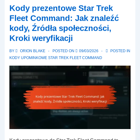
Trek
Kody prezentowe Star Trek
Fleet
Fleet Command: Jak znaleźć
Command:
kody, Źródła społeczności,
Typy
Kroki weryfikacji
kodów,
Unikalne
BY
ORION BLAKE
POSTED ON
09/03/2026
POSTED IN
identyfikatory,
KODY UPOMINKOWE STAR TREK FLEET COMMAND
Śledzenie