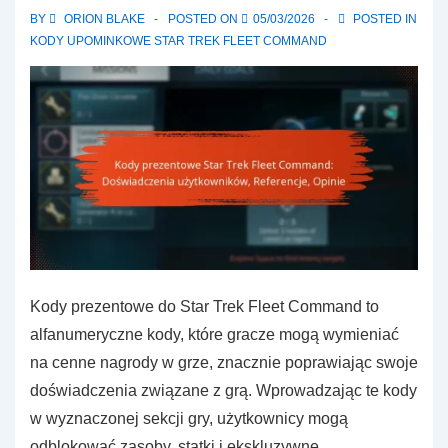
kody,
BY
ORION BLAKE
POSTED ON
05/03/2026
POSTED IN
Źródła
KODY UPOMINKOWE STAR TREK FLEET COMMAND
społeczności,
Kroki
weryfikacji
Kody prezentowe do Star Trek Fleet Command to
alfanumeryczne kody, które gracze mogą wymieniać
na cenne nagrody w grze, znacznie poprawiając swoje
doświadczenia związane z grą. Wprowadzając te kody
w wyznaczonej sekcji gry, użytkownicy mogą
odblokować zasoby, statki i ekskluzywne …