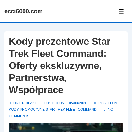
↓
ecci6000.com
Skip
ME
to
Main
Content
Kody prezentowe Star
Trek Fleet Command:
Oferty ekskluzywne,
Partnerstwa,
Współprace
ORION BLAKE
POSTED ON
05/03/2026
POSTED IN
KODY PROMOCYJNE STAR TREK FLEET COMMAND
NO
COMMENTS